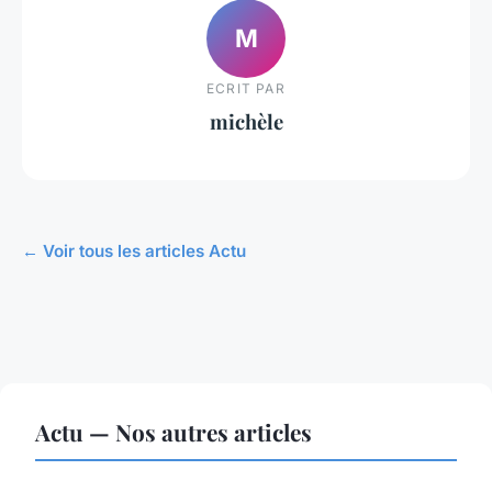
M
ECRIT PAR
michèle
← Voir tous les articles Actu
Actu — Nos autres articles