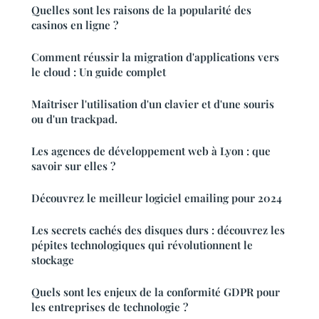
Quelles sont les raisons de la popularité des
casinos en ligne ?
Comment réussir la migration d'applications vers
le cloud : Un guide complet
Maîtriser l'utilisation d'un clavier et d'une souris
ou d'un trackpad.
Les agences de développement web à Lyon : que
savoir sur elles ?
Découvrez le meilleur logiciel emailing pour 2024
Les secrets cachés des disques durs : découvrez les
pépites technologiques qui révolutionnent le
stockage
Quels sont les enjeux de la conformité GDPR pour
les entreprises de technologie ?