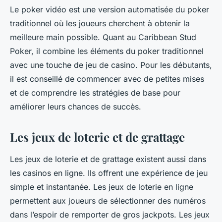
Le poker vidéo est une version automatisée du poker
traditionnel où les joueurs cherchent à obtenir la
meilleure main possible. Quant au Caribbean Stud
Poker, il combine les éléments du poker traditionnel
avec une touche de jeu de casino. Pour les débutants,
il est conseillé de commencer avec de petites mises
et de comprendre les stratégies de base pour
améliorer leurs chances de succès.
Les jeux de loterie et de grattage
Les jeux de loterie et de grattage existent aussi dans
les casinos en ligne. Ils offrent une expérience de jeu
simple et instantanée. Les jeux de loterie en ligne
permettent aux joueurs de sélectionner des numéros
dans l’espoir de remporter de gros jackpots. Les jeux