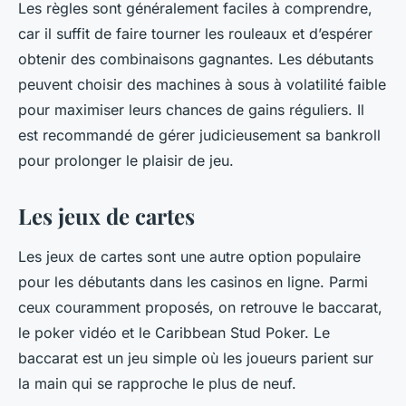
Les règles sont généralement faciles à comprendre,
car il suffit de faire tourner les rouleaux et d’espérer
obtenir des combinaisons gagnantes. Les débutants
peuvent choisir des machines à sous à volatilité faible
pour maximiser leurs chances de gains réguliers. Il
est recommandé de gérer judicieusement sa bankroll
pour prolonger le plaisir de jeu.
Les jeux de cartes
Les jeux de cartes sont une autre option populaire
pour les débutants dans les casinos en ligne. Parmi
ceux couramment proposés, on retrouve le baccarat,
le poker vidéo et le Caribbean Stud Poker. Le
baccarat est un jeu simple où les joueurs parient sur
la main qui se rapproche le plus de neuf.