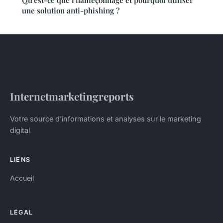
Qu'est-ce que l'hameçonnage et pourquoi utiliser
une solution anti-phishing ?
Internetmarketingreports
Votre source d'informations et analyses sur le marketing
digital
LIENS
Accueil
LÉGAL