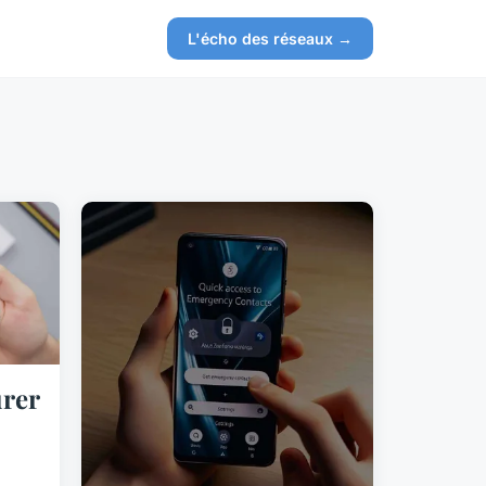
L'écho des réseaux →
rer