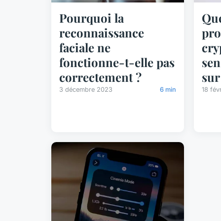
Pourquoi la
Que
reconnaissance
pro
faciale ne
cry
fonctionne-t-elle pas
sen
correctement ?
sur
3 décembre 2023
6 min
18 fév