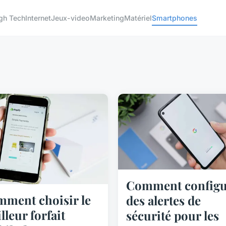
gh Tech
Internet
Jeux-video
Marketing
Matériel
Smartphones
Comment configu
ment choisir le
des alertes de
lleur forfait
sécurité pour les