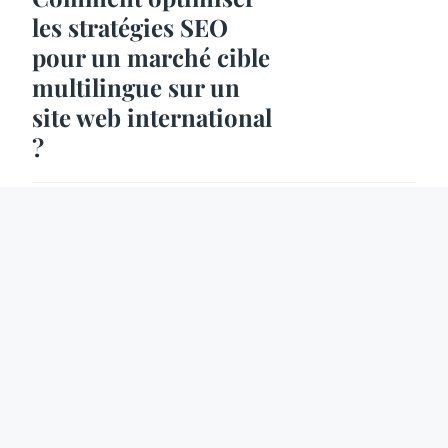
les stratégies SEO
pour un marché cible
multilingue sur un
site web international
?
8 Mar. 2026
6 min
INTERNET
Quelles stratégies
adopter pour la
gestion efficace des
commentaires et avis
en ligne sur les
plateformes de
service client ?