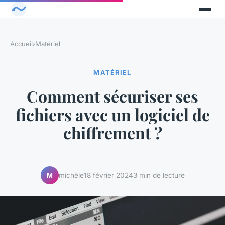
Accueil
›
Matériel
MATÉRIEL
Comment sécuriser ses
fichiers avec un logiciel de
chiffrement ?
michèle
18 février 2024
3 min de lecture
M