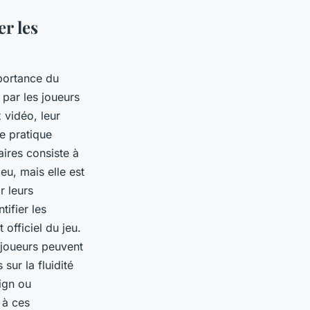
r les
mportance du
 par les joueurs
 vidéo, leur
e pratique
aires consiste à
eu, mais elle est
r leurs
ifier les
officiel du jeu.
 joueurs peuvent
sur la fluidité
ign ou
e à ces