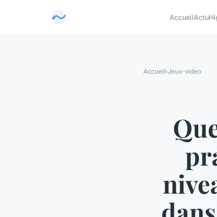
Accueil
Actu
Hi
Accueil
›
Jeux-video
Que
pr
nivea
dans