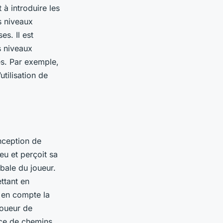
à introduire les
s niveaux
es. Il est
s niveaux
s. Par exemple,
tilisation de
onception de
jeu et perçoit sa
bale du joueur.
ettant en
 en compte la
joueur de
ace de chemins