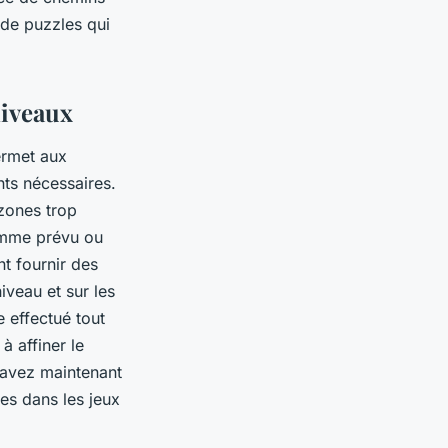
n de puzzles qui
niveaux
ermet aux
nts nécessaires.
 zones trop
comme prévu ou
nt fournir des
iveau et sur les
re effectué tout
à affiner le
s avez maintenant
tes dans les jeux