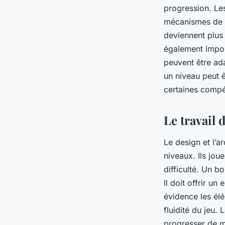
progression. Les
mécanismes de b
deviennent plus 
également impor
peuvent être ad
un niveau peut ê
certaines compé
Le travail 
Le design et l’a
niveaux. Ils joue
difficulté. Un b
Il doit offrir u
évidence les él
fluidité du jeu.
progresser de ma