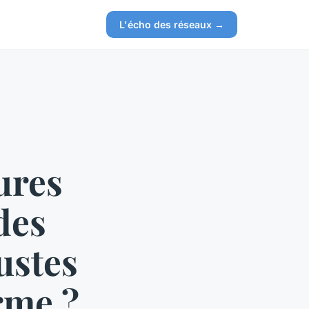
L'écho des réseaux →
ures
des
justes
rme ?