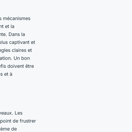
des mécanismes
t et la
nte. Dans la
plus captivant et
gles claires et
cation. Un bon
fis doivent être
s et à
iveaux. Les
point de frustrer
stème de