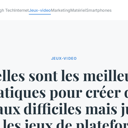
gh Tech
Internet
Jeux-video
Marketing
Matériel
Smartphones
JEUX-VIDEO
lles sont les meille
atiques pour créer 
ux difficiles mais 
 les jeux de platefo