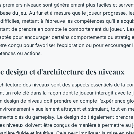
 premiers niveaux sont généralement plus faciles et servent 
ase du jeu. Au fur et à mesure que le joueur progresse, le
difficiles, mettant à l’épreuve les compétences qu’il a acquis
tant de prendre en compte le comportement du joueur. Le
aptés pour encourager certains comportements ou stratégie
tre conçu pour favoriser l’exploration ou pour encourager l’u
tences ou actions.
de design et d’architecture des niveaux
rchitecture des niveaux sont des aspects essentiels de la c
nt un rôle clé dans la façon dont le joueur interagit avec le 
on design de niveau doit prendre en compte l’expérience glo
n environnement visuellement attrayant et stimulant, tout en m
éments clés du gameplay. Le design doit également prendre
 Les niveaux doivent être conçus de manière à permettre au 
nière fluide et intuitive. Cela peut impliquer la mise en pl