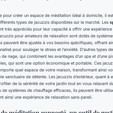
 pour créer un espace de méditation idéal à domicile, il es
ifférents types de jacuzzis disponibles sur le marché. Les
s
t très appréciés pour leur capacité à offrir une expérience
acuzzis pour amateurs de relaxation sont dotés de systèmes
i peuvent être ajustés à vos besoins spécifiques, offrant ain
lisé pour soulager le stress et l’anxiété. D’autres types de
s de nage, qui combinent les avantages d’un spa et d’une pis
bles, qui sont une option économique et portable. Ces jacuz
n’importe quel espace de votre maison, transformant ainsi v
ble sanctuaire de détente. Les jacuzzis d’extérieur, quant à 
ofiter de la sérénité de votre jardin tout en vous relaxant d
de systèmes de chauffage efficaces, ils peuvent être utilis
ant ainsi une expérience de relaxation sans pareil.
 de méditation connecté, un outil de ges