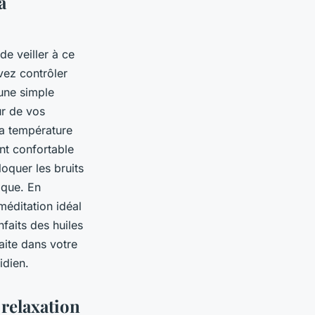
a
de veiller à ce
vez contrôler
 une simple
ur de vos
la température
nt confortable
oquer les bruits
ique. En
méditation idéal
faits des huiles
faite dans votre
idien.
 relaxation