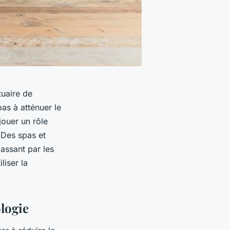
tuaire de
pas à atténuer le
jouer un rôle
 Des spas et
passant par les
iser la
ologie