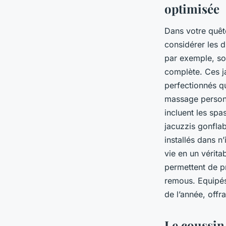
optimisée
Dans votre quête
considérer les d
par exemple, son
complète. Ces j
perfectionnés qu
massage personna
incluent les spa
jacuzzis gonfla
installés dans 
vie en un vérita
permettent de pr
remous. Equipés 
de l’année, offr
Le coussin