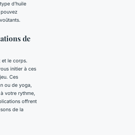
type d’huile
s pouvez
voûtants.
cations de
 et le corps.
ous initier à ces
 jeu. Ces
on ou de yoga,
à votre rythme,
ications offrent
sons de la