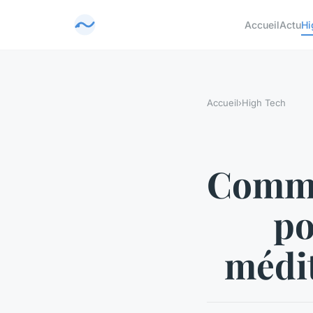
Accueil
Actu
Hi
Accueil
›
High Tech
Commen
po
médit