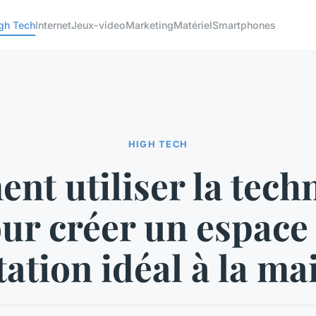
gh Tech
Internet
Jeux-video
Marketing
Matériel
Smartphones
HIGH TECH
t utiliser la tech
ur créer un espace
ation idéal à la ma