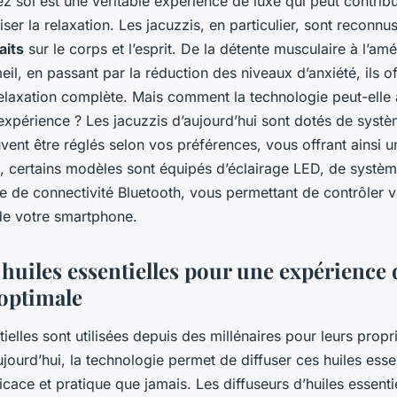
z soi est une véritable expérience de luxe qui peut contribu
iser la relaxation. Les jacuzzis, en particulier, sont reconnu
aits
sur le corps et l’esprit. De la détente musculaire à l’amé
il, en passant par la réduction des niveaux d’anxiété, ils o
elaxation complète. Mais comment la technologie peut-elle 
expérience ? Les jacuzzis d’aujourd’hui sont dotés de systè
vent être réglés selon vos préférences, vous offrant ainsi 
, certains modèles sont équipés d’éclairage LED, de systè
e de connectivité Bluetooth, vous permettant de contrôler 
 de votre smartphone.
s huiles essentielles pour une expérience 
 optimale
tielles sont utilisées depuis des millénaires pour leurs prop
ujourd’hui, la technologie permet de diffuser ces huiles esse
icace et pratique que jamais. Les diffuseurs d’huiles essent