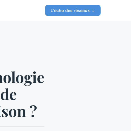
L'écho des réseaux →
nologie
 de
ison ?