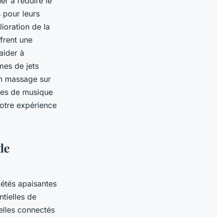
er à réduire le
s pour leurs
lioration de la
ffrent une
aider à
mes de jets
un massage sur
mes de musique
votre expérience
de
riétés apaisantes
ntielles de
ielles connectés