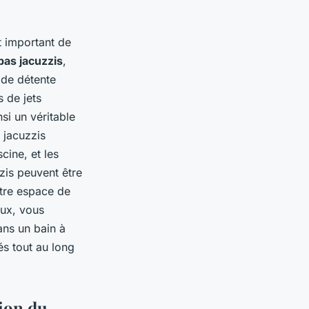
t important de
pas jacuzzis
,
 de détente
 de jets
si un véritable
 jacuzzis
cine, et les
zis peuvent être
otre espace de
eux, vous
ans un bain à
és tout au long
tion du