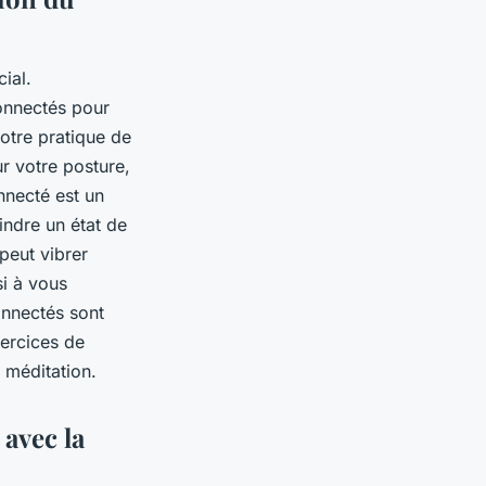
ial.
connectés pour
votre pratique de
r votre posture,
nnecté est un
eindre un état de
peut vibrer
si à vous
onnectés sont
xercices de
 méditation.
 avec la