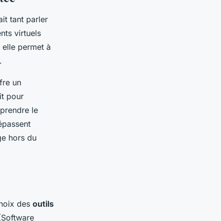
it tant parler
nts virtuels
 elle permet à
.
fre un
it pour
mprendre le
passent
ge hors du
choix des
outils
 (Software