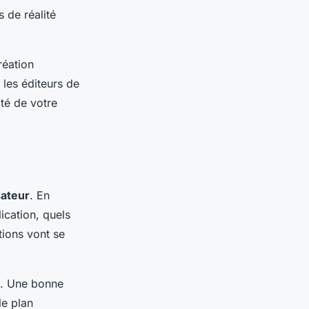
 de réalité
réation
 les éditeurs de
ité de votre
sateur
. En
lication, quels
tions vont se
ge. Une bonne
le plan