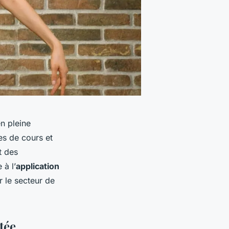
n pleine
res de cours et
t des
 à l’
application
 le secteur de
tée