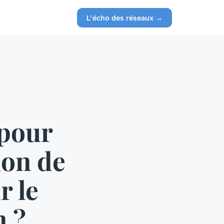
L'écho des réseaux →
 pour
ion de
r le
n ?