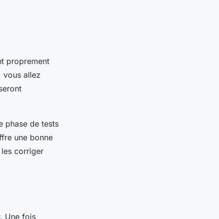
ent proprement
, vous allez
 seront
te phase de tests
offre une bonne
 les corriger
. Une fois