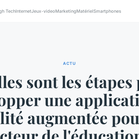
gh Tech
Internet
Jeux-video
Marketing
Matériel
Smartphones
ACTU
les sont les étapes
opper une applicat
lité augmentée pou
cteur de l'éducatio