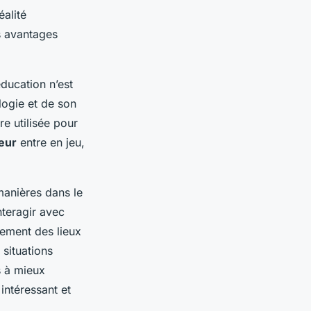
éalité
es avantages
ducation n’est
logie et de son
re utilisée pour
teur
entre en jeu,
manières dans le
nteragir avec
lement des lieux
situations
s à mieux
intéressant et