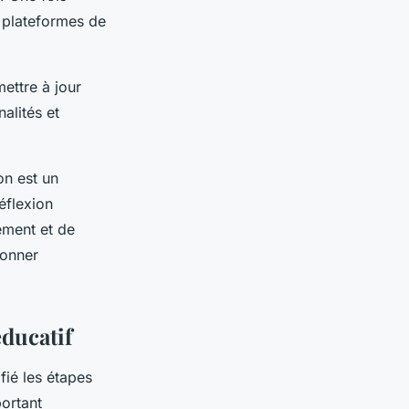
s plateformes de
mettre à jour
alités et
on est un
éflexion
ement et de
ionner
éducatif
fié les étapes
portant