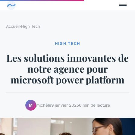
Accueil
›
High Tech
HIGH TECH
Les solutions innovantes de
notre agence pour
microsoft power platform
michèle
9 janvier 2025
6 min de lecture
M