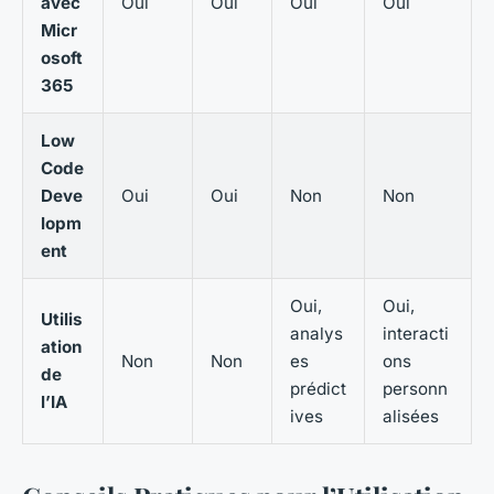
avec
Oui
Oui
Oui
Oui
Micr
osoft
365
Low
Code
Deve
Oui
Oui
Non
Non
lopm
ent
Oui,
Oui,
Utilis
analys
interacti
ation
Non
Non
es
ons
de
prédict
personn
l’IA
ives
alisées