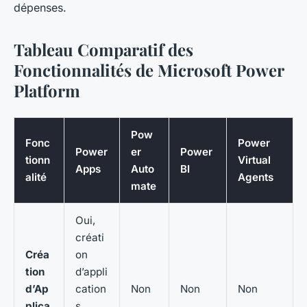
dépenses.
Tableau Comparatif des
Fonctionnalités de Microsoft Power
Platform
Pow
Fonc
Power
Power
er
Power
tionn
Virtual
Apps
Auto
BI
alité
Agents
mate
Oui,
créati
Créa
on
tion
d’appli
d’Ap
cation
Non
Non
Non
plica
s