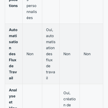
tions
perso
nnalis
ées
Auto
Oui,
mati
auto
satio
matis
n
ation
des
Non
des
Non
Non
Flux
flux
de
de
Trav
trava
ail
il
Anal
Oui,
yse
créatio
et
n de